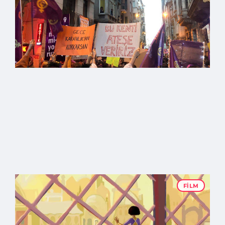
Gece Karanlıktan Korkarsan Bu Kenti
Ateşe Veririz
anitsayac.com
2.8K
görüntülenme
Oku
Deren Bayar
11 Mart 2021
@derenbayar
FILM