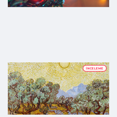
Genel Kültür Testi-6
2020'nin son genel kültür testi ile karşınızdayız! Hepimiz
için unutulması zor bir yıl olacak 2020 hakkında bilgini test
edip bizimle paylaş...
3.3K
görüntülenme
Oku
Deren Bayar
26 Aralık 2020
@derenbayar
İNCELEME