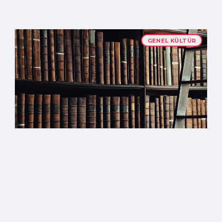
Deren Bayar
6 Aralık 2020
@derenbayar
GENEL KÜLTÜR
Genel Kültür Testi-3
Haftalık Genel Kültür Testlerimizle yeniden karşınızdayız!
Yeni bir haftaya başlamadan hemen önce testimizi
çözmeyi ve sonuçları bizimle pay...
3.3K
görüntülenme
Oku
Deren Bayar
29 Kasım 2020