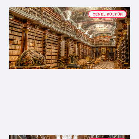
@derenbayar
GENEL KÜLTÜR
Genel Kültür Testi-2
Haftalık Genel Kültür Testlerimizle yeniden karşınızdayız!
Yeni bir haftaya başlamadan hemen önce testimizi
çözmeyi ve sonuçları bizimle pay...
1.7K
görüntülenme
Oku
Deren Bayar
22 Kasım 2020
@derenbayar