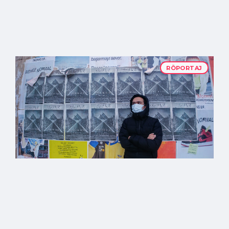
2.6K
görüntülenme
Oku
Deren Bayar
11 Aralık 2020
@derenbayar
RÖPORTAJ
Yeni Bir Soluktan Metalaştırmaya Karşı Bir
Manifesto: Deniz Orhangazi Ve “Örsüz”
"Metalaştırma her yerde. Biraz daha anlatının ön plana
çıktığı eserler görmek istiyordum. Uzun zaman bunu
göremeyince de bari bir tanesini b...
1.7K
görüntülenme
Oku