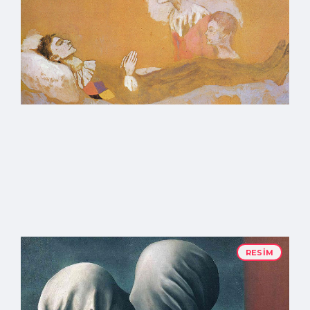
Tozlar Ve Tozlaşanlar
"dışarda kar yağarsa hissederim görmem"
387
görüntülenme
Oku
Deren Bayar
10 Ekim 2020
@derenbayar
RESIM