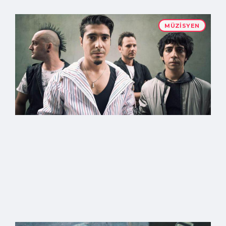
13 Ağustos 2021
@derenbayar
MÜZISYEN
Manga'dan Yepyeni Bir Tekli
maNga, VEYasin ile birlikte “Kırıla Kırıla” isimli yeni bir şarkı
yayımladı.
1.2K
görüntülenme
Oku
Deren Bayar
7 Temmuz 2021
@derenbayar