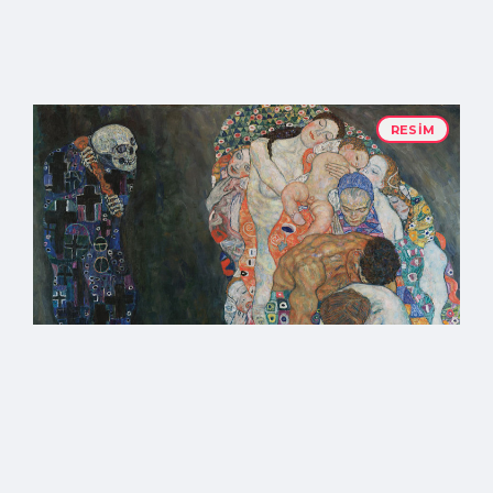
Deren Bayar
6 Aralık 2020
@derenbayar
RESIM
Yaşamı İzleyen Ölüm: " Morte E Vita "
"İnsanlar birbirini yaşatarak yaşarlar ve hayat meşalesini,
koşucular gibi, birbirlerine devrederler" -Lucretius
1.5K
görüntülenme
Oku