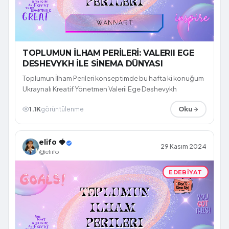
TOPLUMUN İLHAM PERİLERİ: VALERII EGE
DESHEVYKH İLE SİNEMA DÜNYASI
Toplumun İlham Perileri konseptimde bu hafta ki konuğum
Ukraynalı Kreatif Yönetmen Valerii Ege Deshevykh
1.1K
görüntülenme
Oku
elifo 🍓
29 Kasım 2024
@eliifo
EDEBIYAT