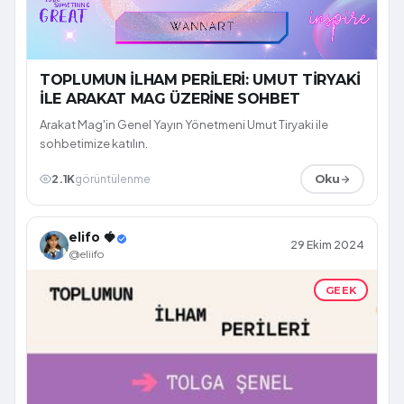
TOPLUMUN İLHAM PERİLERİ: UMUT TİRYAKİ
İLE ARAKAT MAG ÜZERİNE SOHBET
Arakat Mag'in Genel Yayın Yönetmeni Umut Tiryaki ile
sohbetimize katılın.
2.1K
görüntülenme
Oku
elifo 🍓
29 Ekim 2024
@eliifo
GEEK