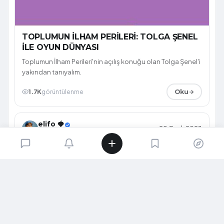
TOPLUMUN İLHAM PERİLERİ: TOLGA ŞENEL
İLE OYUN DÜNYASI
Toplumun İlham Perileri'nin açılış konuğu olan Tolga Şenel'i
yakından tanıyalım.
1.7K
görüntülenme
Oku
elifo 🍓
20 Ocak 2023
@eliifo
DIZI