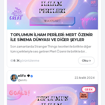
TOPLUMUN İLHAM PERİLERİ: MERT ÖZENİR
İLE SİNEMA DÜNYASI VE DİĞER ŞEYLER
Son zamanlarda Stranger Things teorileri ile birlikte diğer
tüm içerikleriyle ses getiren Mert Özenir ile birlikte bir
röportaj gerçekleştir...
8.1K
görüntülenme
Oku
elifo 🍓
22 Aralık 2024
@eliifo
GEEK