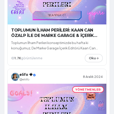
TOPLUMUN İLHAM PERİLERİ: KAAN CAN
ÖZALP İLE DE MARKE GARAGE & İÇERİK
ÜRETİCİLİĞİ
Toplumun İlham Perileri konseptimizde bu hafta ki
konuğumuz, De Marke Garage İçerik Editörü Kaan Can
Özalp.
1.7K
görüntülenme
Oku
elifo 🍓
8 Aralık 2024
@eliifo
YÖNETMENLER