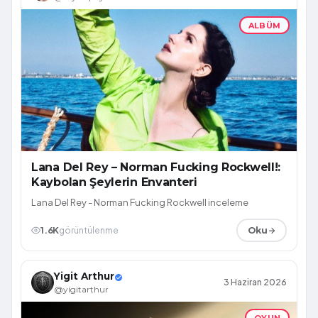
ALBÜM
Lana Del Rey – Norman Fucking Rockwell!:
Kaybolan Şeylerin Envanteri
Lana Del Rey - Norman Fucking Rockwell inceleme
1.6K
görüntülenme
Oku
Yigit Arthur
3 Haziran 2026
@yigitarthur
OYUN