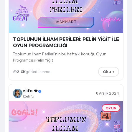
TOPLUMUN İLHAM PERİLERİ: PELİN YİĞİT İLE
OYUN PROGRAMCILIĞI
Toplumun İlham Perileri'nin bu hafta ki konuğu Oyun
Programcısı Pelin Yiğit
2.0K
görüntülenme
Oku
elifo 🍓
8 Aralık 2024
@eliifo
OYUN