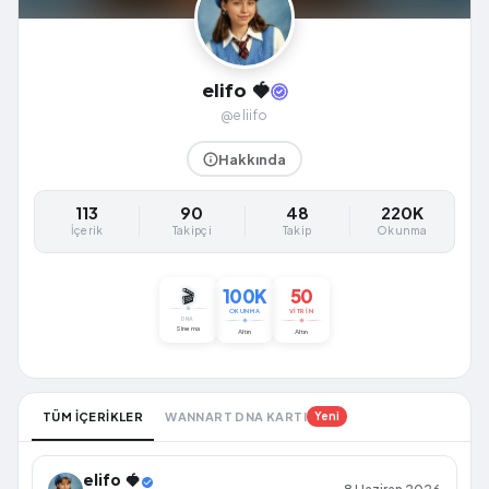
elifo 🍓
@eliifo
Hakkında
113
90
48
220K
İçerik
Takipçi
Takip
Okunma
100K
50
🎬
OKUNMA
VITRIN
DNA
Sinema
Altın
Altın
TÜM İÇERİKLER
WANNART DNA KARTI
Yeni
elifo 🍓