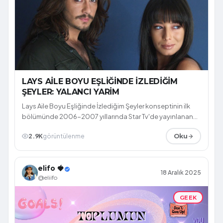
LAYS AİLE BOYU EŞLİĞİNDE İZLEDİĞİM
ŞEYLER: YALANCI YARİM
Lays Aile Boyu Eşliğinde İzlediğim Şeyler konseptinin ilk
bölümünde 2006-2007 yıllarında Star Tv'de yayınlanan
Yalancı Yarim dizisine yakın ...
2.9K
görüntülenme
Oku
elifo 🍓
18 Aralık 2025
@eliifo
GEEK