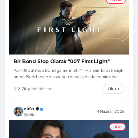
Bir Bond Slop Olarak "007 First Light"
"Oi m8! But it is a Bond game, innit..?" - Hislerim biraz karışık
ancak Bond sever bir oyuncu olarak çok da tatmin edici
bulmadım. Peki nede...
2.7K
görüntülenme
Oku
elifo 🍓
4 Haziran 2026
@eliifo
DIZI