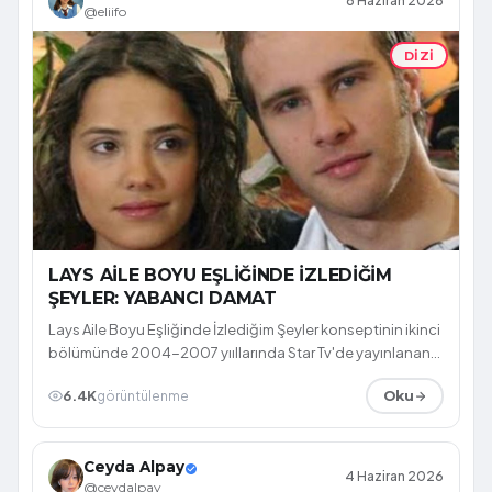
8 Haziran 2026
@eliifo
DIZI
LAYS AİLE BOYU EŞLİĞİNDE İZLEDİĞİM
ŞEYLER: YABANCI DAMAT
Lays Aile Boyu Eşliğinde İzlediğim Şeyler konseptinin ikinci
bölümünde 2004-2007 yııllarında Star Tv'de yayınlanan
Yabancı Damat dizisine ya...
6.4K
görüntülenme
Oku
Ceyda Alpay
4 Haziran 2026
@ceydalpay