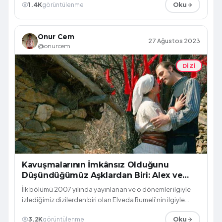
1.4K
görüntülenme
Oku
Onur Cem
27 Ağustos 2023
@onurcem
DIZI
Kavuşmalarının İmkânsız Olduğunu
Düşündüğümüz Aşklardan Biri: Alex ve
Zarife
İlk bölümü 2007 yılında yayınlanan ve o dönemler ilgiyle
izlediğimiz dizilerden biri olan Elveda Rumeli’nin ilgiyle
takip edilen aşklarından...
3.2K
görüntülenme
Oku