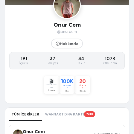
Onur Cem
@onurcem
Hakkında
191
37
34
107K
İçerik
Takipçi
Takip
Okunma
100K
20
🎬
OKUNMA
VITRIN
DNA
Sinema
Altın
Gümüş
TÜM İÇERİKLER
WANNART DNA KARTI
Yeni
Onur Cem