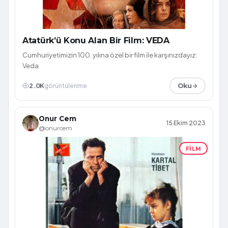
Atatürk’ü Konu Alan Bir Film: VEDA
Cumhuriyetimizin 100. yılına özel bir film ile karşınızdayız:
Veda
2.0K
görüntülenme
Oku
Onur Cem
15 Ekim 2023
@onurcem
FILM