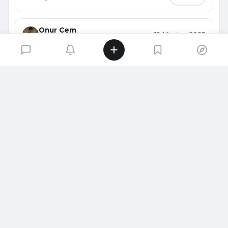
Onur Cem
19 Ağustos 2023
@onurcem
KISA FILM
The Boy, The Mole, The Fox And The
Horse.
Büyükten küçüğe herkesin severek izleyeceği bir
animasyon.
1.1K
görüntülenme
Oku