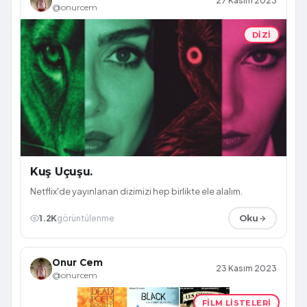
27 Kasım 2023
@onurcem
DIZI
Kuş Uçuşu.
Netflix'de yayınlanan dizimizi hep birlikte ele alalım.
1.2K
görüntülenme
Oku
Onur Cem
23 Kasım 2023
@onurcem
FILM LISTELERI