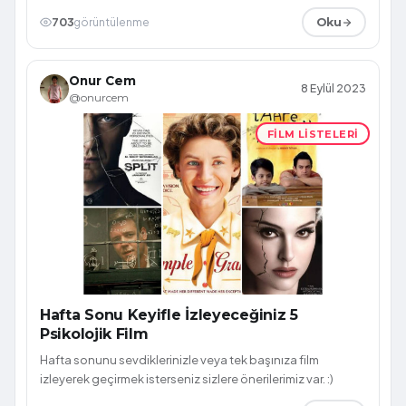
703
görüntülenme
Oku
Onur Cem
8 Eylül 2023
@onurcem
FILM LISTELERI
Hafta Sonu Keyifle İzleyeceğiniz 5
Psikolojik Film
Hafta sonunu sevdiklerinizle veya tek başınıza film
izleyerek geçirmek isterseniz sizlere önerilerimiz var. :)