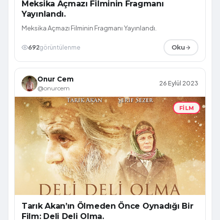
Meksika Açmazı Filminin Fragmanı
Yayınlandı.
Meksika Açmazı Filminin Fragmanı Yayınlandı.
692
görüntülenme
Oku
Onur Cem
26 Eylül 2023
@onurcem
FILM
Tarık Akan’ın Ölmeden Önce Oynadığı Bir
Film: Deli Deli Olma.