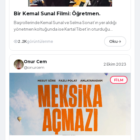
Bir Kemal Sunal Filmi: Öğretmen.
Başrollerinde Kemal Sunal ve Selma Sonat’ın yer aldığı
yönetmen koltuğunda ise Kartal Tibet’in oturduğu
Öğretmen filmi ile karşınızdayız.
2.2K
görüntülenme
Oku
Onur Cem
2 Ekim 2023
@onurcem
FILM