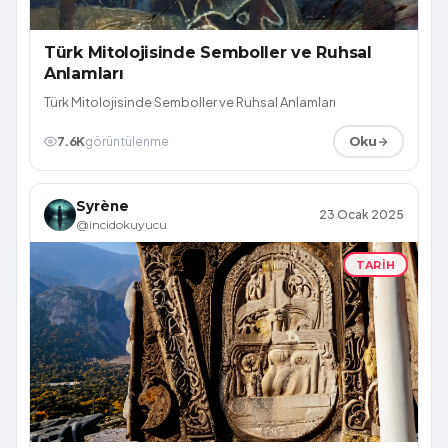
Türk Mitolojisinde Semboller ve Ruhsal
Anlamları
Türk Mitolojisinde Semboller ve Ruhsal Anlamları
7.6K
görüntülenme
Oku
Syrène
23 Ocak 2025
@incidokuyucu
TARIH