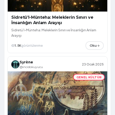
Sidretü’l-Münteha: Meleklerin Sınırı ve
İnsanlığın Anlam Arayışı
Sidretü’l-Münteha: Meleklerin Sınırı ve İnsanlığın Anlam
Arayışı
1.5K
görüntülenme
Oku
Syrène
23 Ocak 2025
@incidokuyucu
GENEL KÜLTÜR