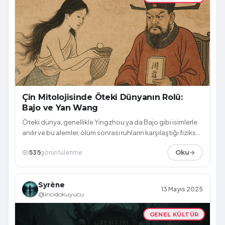
Çin Mitolojisinde Öteki Dünyanın Rolü:
Bajo ve Yan Wang
Öteki dünya, genellikle Yingzhou ya da Bajo gibi isimlerle
anılır ve bu alemler, ölüm sonrası ruhların karşılaştığı fiziksel
ve manevi engel...
535
görüntülenme
Oku
Syrène
13 Mayıs 2025
@incidokuyucu
GENEL KÜLTÜR