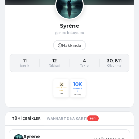
Syrène
@incidokuyucu
Hakkında
11
12
4
30,811
İçerik
Takipçi
Takip
Okunma
10K
⚔️
OKUNMA
DNA
Tarih
Gümüş
TÜM İÇERİKLER
WANNART DNA KARTI
Yeni
Syrène