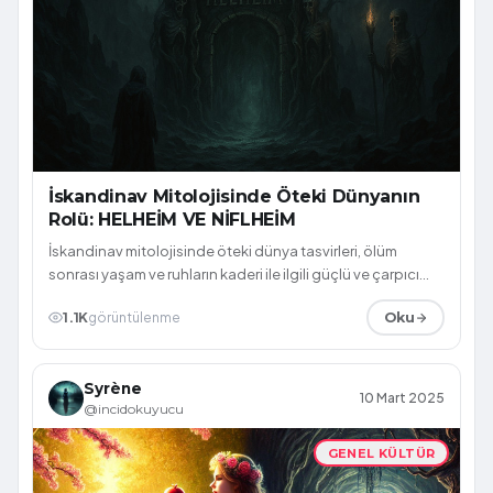
İskandinav Mitolojisinde Öteki Dünyanın
Rolü: HELHEİM VE NİFLHEİM
İskandinav mitolojisinde öteki dünya tasvirleri, ölüm
sonrası yaşam ve ruhların kaderi ile ilgili güçlü ve çarpıcı
hikâyeler içerir. Bunlara...
1.1K
görüntülenme
Oku
Syrène
10 Mart 2025
@incidokuyucu
GENEL KÜLTÜR