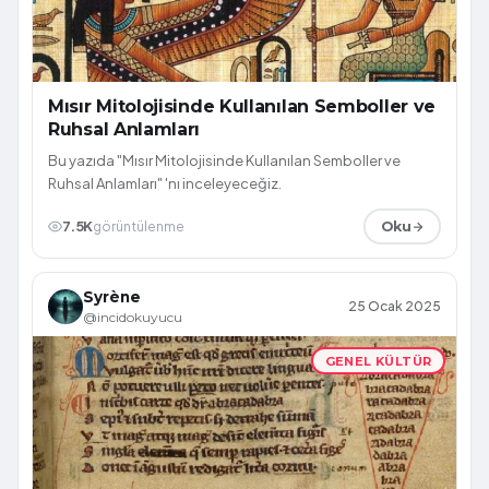
Mısır Mitolojisinde Kullanılan Semboller ve
Ruhsal Anlamları
Bu yazıda "Mısır Mitolojisinde Kullanılan Semboller ve
Ruhsal Anlamları" 'nı inceleyeceğiz.
7.5K
görüntülenme
Oku
Syrène
25 Ocak 2025
@incidokuyucu
GENEL KÜLTÜR