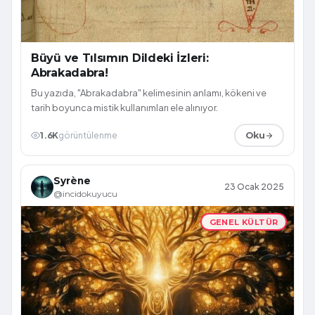
Büyü ve Tılsımın Dildeki İzleri:
Abrakadabra!
Bu yazıda, "Abrakadabra" kelimesinin anlamı, kökeni ve
tarih boyunca mistik kullanımları ele alınıyor.
1.6K
görüntülenme
Oku
Syrène
23 Ocak 2025
@incidokuyucu
GENEL KÜLTÜR