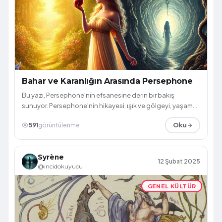
Bahar ve Karanlığın Arasında Persephone
Bu yazı, Persephone'nin efsanesine derin bir bakış
sunuyor. Persephone'nin hikayesi, ışık ve gölgeyi, yaşam
ve ölüm arasındaki ince çizgiyi ...
591
görüntülenme
Oku
Syrène
12 Şubat 2025
@incidokuyucu
GENEL KÜLTÜR