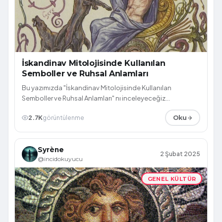
İskandinav Mitolojisinde Kullanılan
Semboller ve Ruhsal Anlamları
Bu yazımızda "İskandinav Mitolojisinde Kullanılan
Semboller ve Ruhsal Anlamları" nı inceleyeceğiz...
2.7K
görüntülenme
Oku
Syrène
2 Şubat 2025
@incidokuyucu
GENEL KÜLTÜR