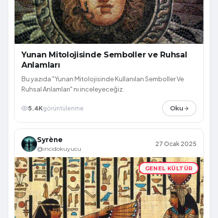
Yunan Mitolojisinde Semboller ve Ruhsal
Anlamları
Bu yazıda "Yunan Mitolojisinde Kullanılan Semboller Ve
Ruhsal Anlamları" nı inceleyeceğiz.
5.4K
görüntülenme
Oku
Syrène
27 Ocak 2025
@incidokuyucu
GENEL KÜLTÜR