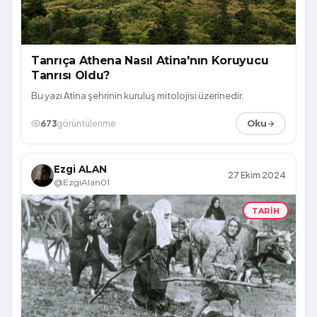
Tanrıça Athena Nasıl Atina'nın Koruyucu
Tanrısı Oldu?
Bu yazı Atina şehrinin kuruluş mitolojisi üzerinedir.
673
görüntülenme
Oku
Ezgi ALAN
27 Ekim 2024
@EzgiAlan01
TARIH