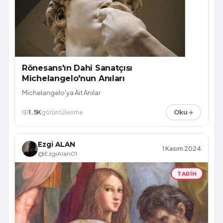
Rönesans'ın Dahi Sanatçısı
Michelangelo'nun Anıları
Michelangelo'ya Ait Anılar
1.5K
görüntülenme
Oku
Ezgi ALAN
1 Kasım 2024
@EzgiAlan01
TARIH