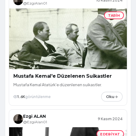
10 Kasım 2024
@EzgiAlan01
TARIH
Mustafa Kemal'e Düzelenen Suikastler
Mustafa Kemal Atatürk'e düzenlenen suikastler.
1.6K
görüntülenme
Oku
Ezgi ALAN
9 Kasım 2024
@EzgiAlan01
EDEBIYAT