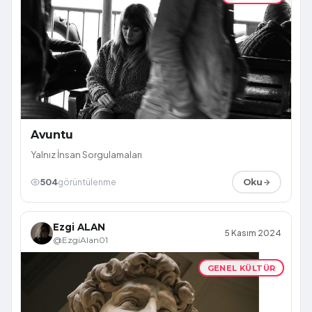
Avuntu
Yalnız İnsan Sorgulamaları
504
görüntülenme
Oku
Ezgi ALAN
5 Kasım 2024
@EzgiAlan01
GENEL KÜLTÜR