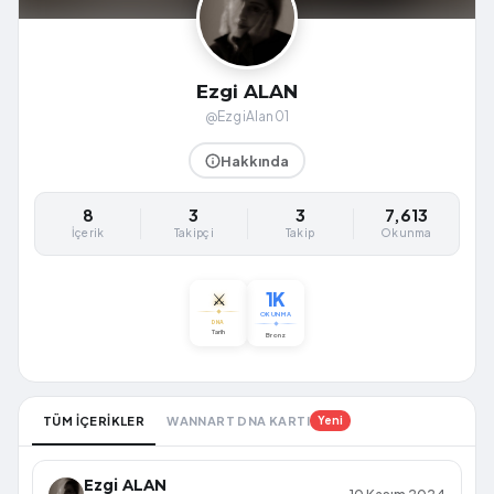
Ezgi ALAN
@EzgiAlan01
Hakkında
8
3
3
7,613
İçerik
Takipçi
Takip
Okunma
1K
⚔️
OKUNMA
DNA
Tarih
Bronz
TÜM İÇERİKLER
WANNART DNA KARTI
Yeni
Ezgi ALAN