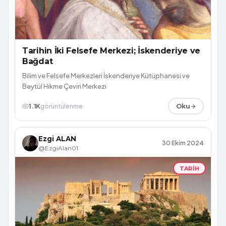
Tarihin İki Felsefe Merkezi; İskenderiye ve
Bağdat
Bilim ve Felsefe Merkezleri İskenderiye Kütüphanesi ve
Beytül Hikme Çeviri Merkezi
1.1K
görüntülenme
Oku
Ezgi ALAN
30 Ekim 2024
@EzgiAlan01
TARIH