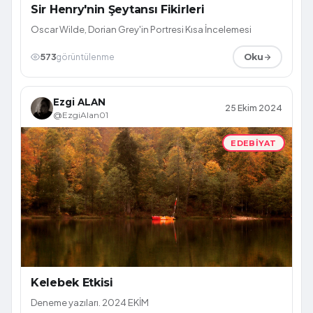
Sir Henry'nin Şeytansı Fikirleri
Oscar Wilde, Dorian Grey'in Portresi Kısa İncelemesi
573
görüntülenme
Oku
Ezgi ALAN
25 Ekim 2024
@EzgiAlan01
EDEBIYAT
Kelebek Etkisi
Deneme yazıları. 2024 EKİM