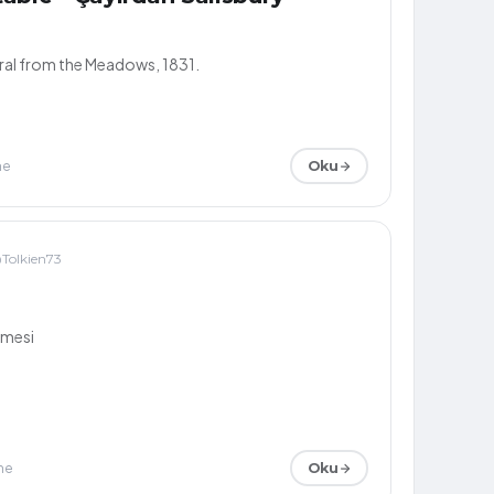
ral from the Meadows, 1831.
me
Oku
Tolkien73
emesi
me
Oku