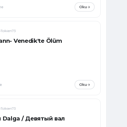
me
Oku
Tolkien73
nn- Venedik'te Ölüm
e
Oku
Tolkien73
 Dalga / Девятый вал