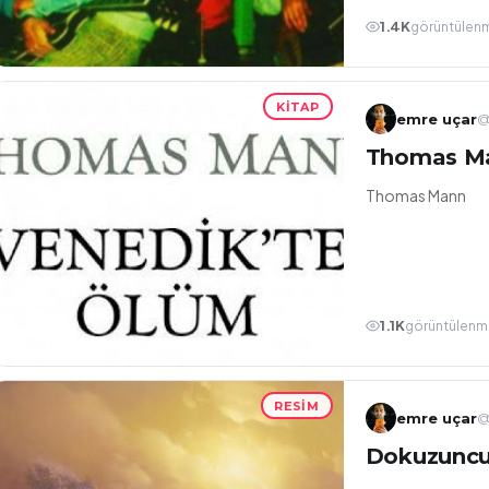
1.4K
görüntülen
KITAP
emre uçar
@
Thomas Ma
Thomas Mann
1.1K
görüntülenm
RESIM
emre uçar
@
Dokuzuncu