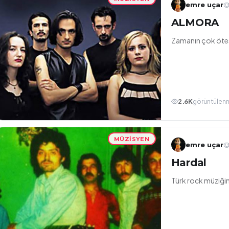
emre uçar
@
ALMORA
Zamanın çok ötes
2.6K
görüntülen
MÜZISYEN
emre uçar
@
Hardal
Türk rock müziğin