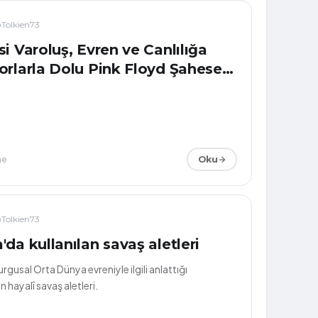
Tolkien73
i Varoluş, Evren ve Canlılığa
orlarla Dolu Pink Floyd Şaheseri:
me
Oku
Tolkien73
da kullanılan savaş aletleri
urgusal Orta Dünya evreniyle ilgili anlattığı
hayalî savaş aletleri.