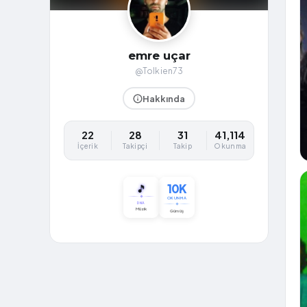
emre uçar
@Tolkien73
Hakkında
22
28
31
41,114
İçerik
Takipçi
Takip
Okunma
10K
🎵
OKUNMA
DNA
Müzik
Gümüş