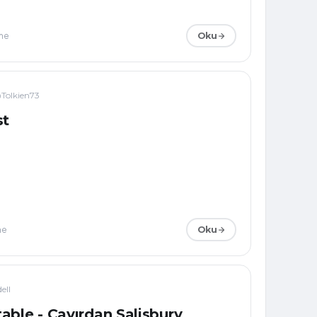
me
Oku
Tolkien73
st
me
Oku
ell
able - Çayırdan Salisbury