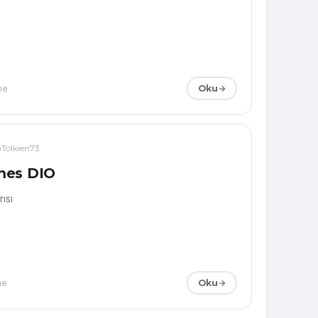
me
Oku
Tolkien73
mes DIO
ısı
me
Oku