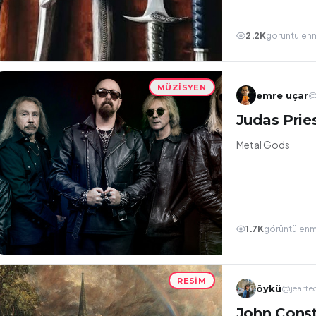
2.2K
görüntülen
MÜZISYEN
emre uçar
@
Judas Prie
Metal Gods
1.7K
görüntülen
RESIM
öykü
@jearted
John Const