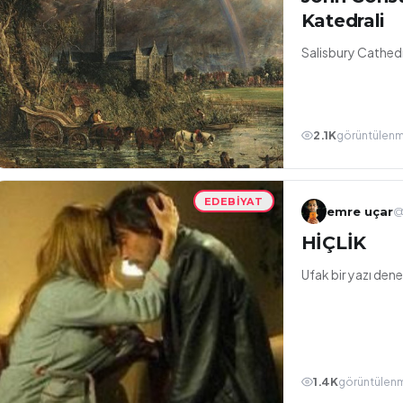
Katedrali
Salisbury Cathed
2.1K
görüntülen
EDEBIYAT
emre uçar
@
HİÇLİK
Ufak bir yazı den
1.4K
görüntülen