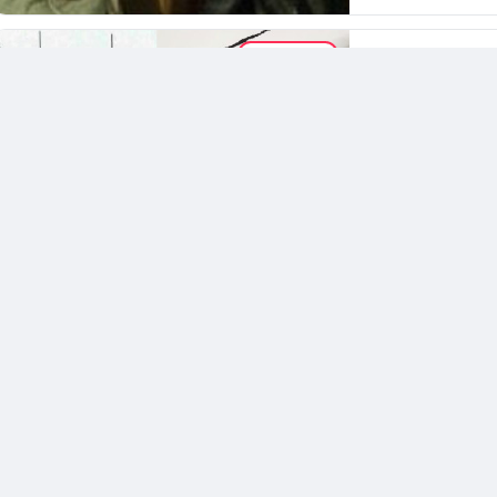
İNCELEME
cemre
@cemr
Michel Fou
“Another B
Efsane parça "Anot
Michel Foucault'
2.9K
görüntülen
EDEBIYAT
Ayça Sezen
Pencere.
fotoğraf: Sirkec