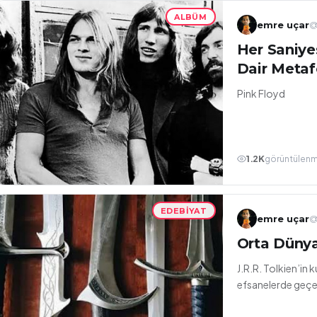
ALBÜM
emre uçar
@
Her Saniyes
Dair Metaf
Echoes
Pink Floyd
1.2K
görüntülen
EDEBIYAT
emre uçar
@
Orta Dünya'
J.R.R. Tolkien’in k
efsanelerde geçen 