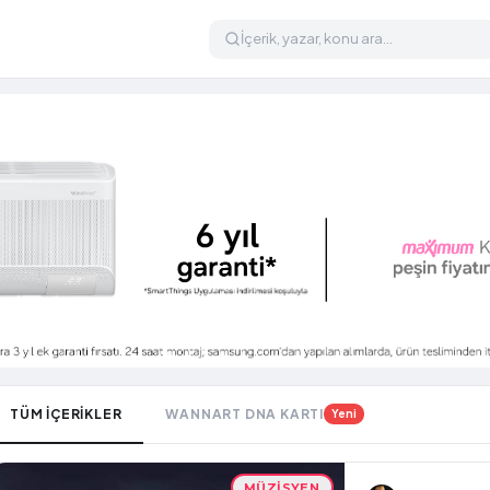
TÜM İÇERİKLER
WANNART DNA KARTI
Yeni
MÜZISYEN