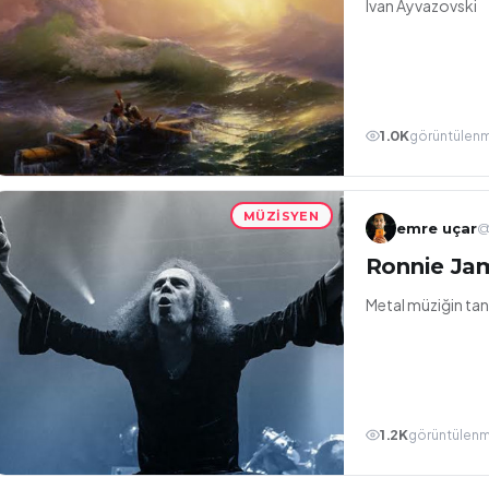
Ivan Ayvazovski
1.0K
görüntülen
MÜZISYEN
emre uçar
@
Ronnie Ja
Metal müziğin tanr
1.2K
görüntülen