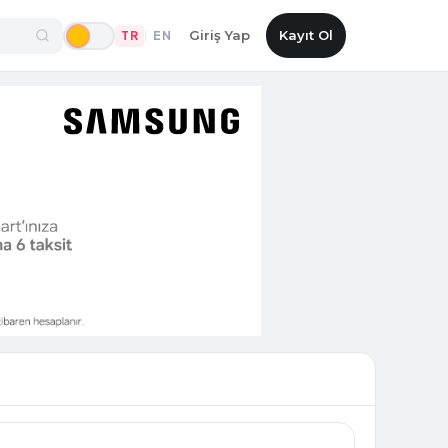
Giriş Yap
Kayıt Ol
TR
EN
|