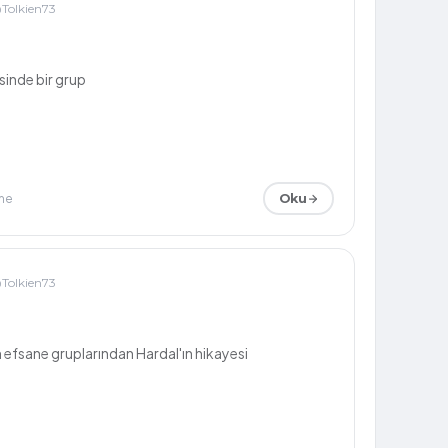
Tolkien73
inde bir grup
me
Oku
Tolkien73
 efsane gruplarından Hardal'ın hikayesi