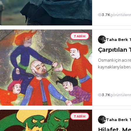
3.7K
görüntülen
TARIH
Taha Berk T
Çarpıtılan 
Osmanlı için acı r
kaynaklarıyla ber
3.7K
görüntülen
TARIH
Taha Berk T
Hilafet, Mec