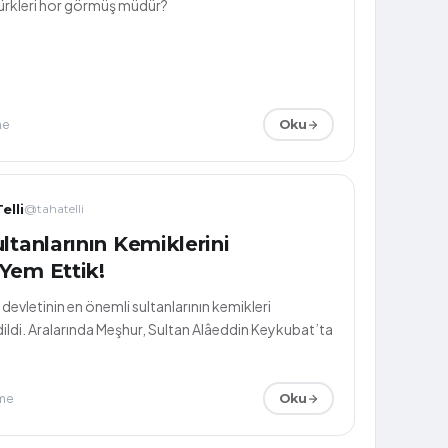
Türkleri hor görmüş müdür?
me
Oku
elli
@tahatelli
ltanlarının Kemiklerini
Yem Ettik!
devletinin en önemli sultanlarının kemikleri
ldi. Aralarında Meşhur, Sultan Alâeddin Keykubat’ta
me
Oku