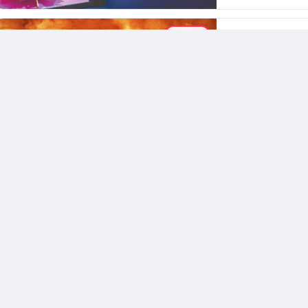
TARIH
Taha Berk T
Nedir Bu M
Christopher Nolan
olan Oppenheimer
Projesine ve fi...
1.4K
görüntülen
DIZI
Taha Berk T
Canavar: J
Son zamanlarda izl