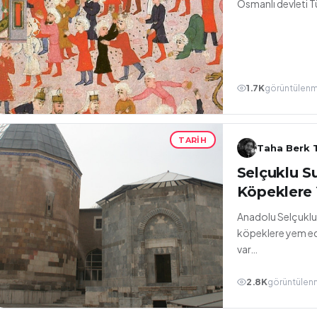
Osmanlı devleti 
1.7K
görüntülen
TARIH
Taha Berk T
Selçuklu Su
Köpeklere 
Anadolu Selçuklu 
köpeklere yem edi
var…
2.8K
görüntülen