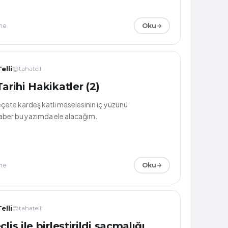
me
Oku
elli
@tahatelli
Tarihi Hakikatler (2)
eçete kardeş katli meselesinin iç yüzünü
aber bu yazımda ele alacağım.
me
Oku
elli
@tahatelli
lis ile birleştirildi saçmalığı