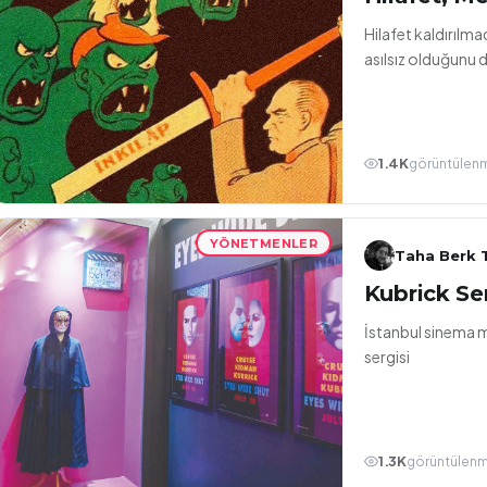
Hilafet kaldırılmad
asılsız olduğunu d
1.4K
görüntülen
YÖNETMENLER
Taha Berk T
Kubrick Ser
İstanbul sinema 
sergisi
1.3K
görüntülen