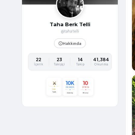
Taha Berk Telli
@tahatelli
Hakkında
22
23
14
41,384
İçerik
Takipçi
Takip
Okunma
10K
10
⚔️
OKUNMA
VITRIN
DNA
Tarih
Gümüş
Bronz