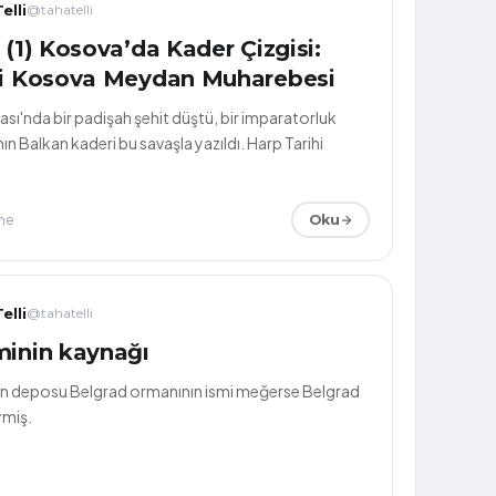
elli
@tahatelli
 (1) Kosova’da Kader Çizgisi:
ci Kosova Meydan Muharebesi
ı'nda bir padişah şehit düştü, bir imparatorluk
n Balkan kaderi bu savaşla yazıldı. Harp Tarihi
me
Oku
elli
@tahatelli
minin kaynağı
jen deposu Belgrad ormanının ismi meğerse Belgrad
ymiş.