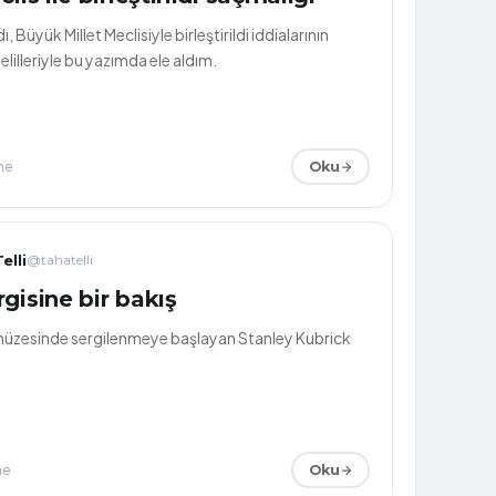
ı, Büyük Millet Meclisiyle birleştirildi iddialarının
elilleriyle bu yazımda ele aldım.
me
Oku
elli
@tahatelli
gisine bir bakış
müzesinde sergilenmeye başlayan Stanley Kubrick
me
Oku