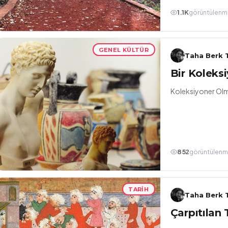
1.1K
görüntülenm
GENEL KÜLTÜR
Taha Berk T
Bir Koleksi
Koleksiyoner Olm
852
görüntülen
TARIH
Taha Berk T
Çarpıtılan 