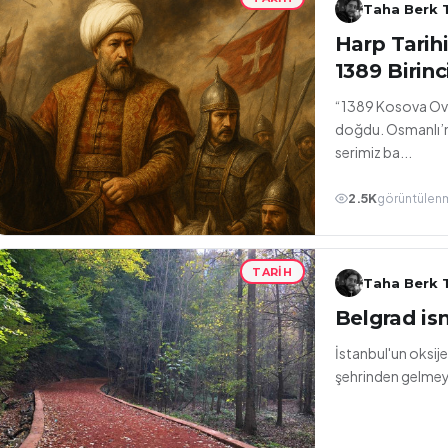
Taha Berk T
Harp Tarihi
1389 Birin
“1389 Kosova Ovas
doğdu. Osmanlı’nı
serimiz ba...
2.5K
görüntülen
TARIH
Taha Berk T
Belgrad is
İstanbul'un oksi
şehrinden gelme