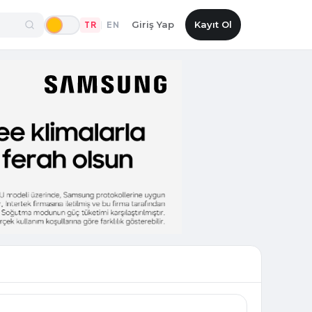
Giriş Yap
Kayıt Ol
TR
EN
|