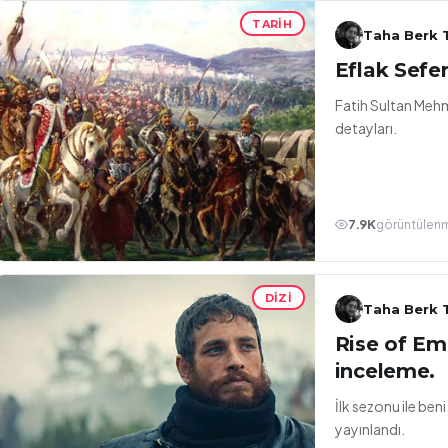
TARIH
Taha Berk T
Eflak Sefer
Fatih Sultan Mehm
detayları.
7.9K
görüntülen
DIZI
Taha Berk T
Rise of Em
inceleme.
İlk sezonu ile be
yayınlandı.