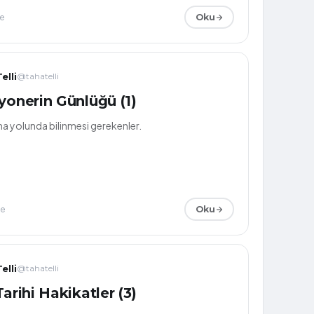
e
Oku
elli
@tahatelli
yonerin Günlüğü (1)
a yolunda bilinmesi gerekenler.
me
Oku
elli
@tahatelli
Tarihi Hakikatler (3)