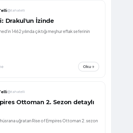
elli
@tahatelli
i: Drakul'un İzinde
ed'in 1462 yılında çıktığı meşhur eflak seferinin
me
Oku
elli
@tahatelli
pires Ottoman 2. Sezon detaylı
ni hüsrana uğratan Rise of Empires Ottoman 2. sezon