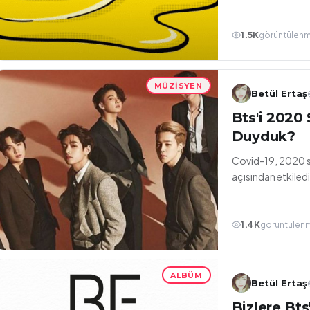
1.5K
görüntülen
MÜZISYEN
Betül Ertaş
Bts'i 2020
Duyduk?
Covid-19, 2020 se
açısından etkiledi
1.4K
görüntülen
ALBÜM
Betül Ertaş
Bizlere Bts