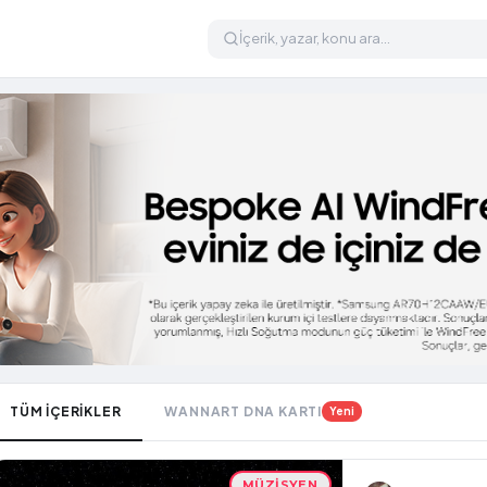
TÜM İÇERİKLER
WANNART DNA KARTI
Yeni
MÜZISYEN