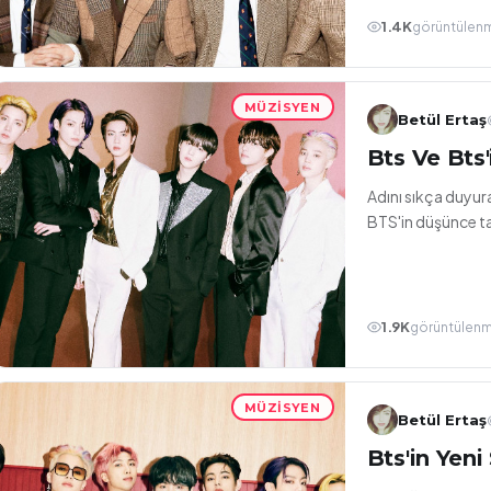
1.4K
görüntülen
MÜZISYEN
Betül Ertaş
Bts Ve Bts'
Adını sıkça duyur
BTS'in düşünce ta
1.9K
görüntülen
MÜZISYEN
Betül Ertaş
Bts'in Yeni