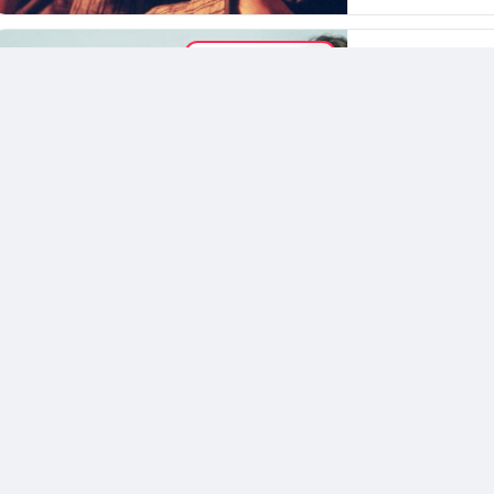
MÜZIK LISTELERI
Betül Ertaş
İlk Dinleyi
Şarkıları
K-drama başarıla
ondan eksik kalır 
müzikler...
2.0K
görüntülen
MÜZISYEN
Betül Ertaş
Bts Yeni A
20 Kasım tarihind
BTS, albüm tanıtı