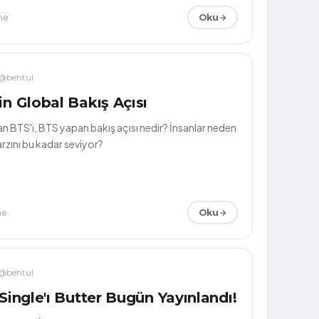
me
Oku
@behtul
in Global Bakış Açısı
an BTS'i, BTS yapan bakış açısı nedir? İnsanlar neden
rzını bu kadar seviyor?
me
Oku
@behtul
 Single'ı Butter Bugün Yayınlandı!