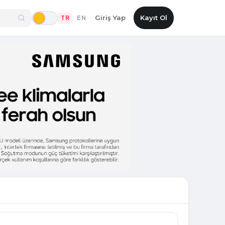
Giriş Yap
Kayıt Ol
TR
EN
|