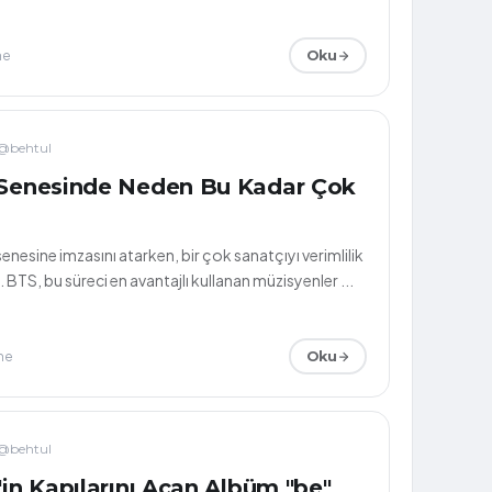
me
Oku
@behtul
 Senesinde Neden Bu Kadar Çok
nesine imzasını atarken, bir çok sanatçıyı verimlilik
. BTS, bu süreci en avantajlı kullanan müzisyenler ...
me
Oku
@behtul
'in Kapılarını Açan Albüm "be"