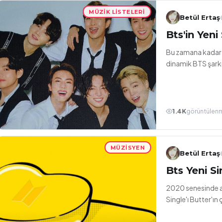
MÜZIK LISTELERI
Betül Ertaş
Bts'in Yeni
Bu zamana kadar B
dinamik BTS şarkıl
1.4K
görüntülen
MÜZISYEN
Betül Ertaş
Bts Yeni Si
2020 senesinde a
Single'ı Butter'ın 