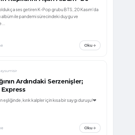
ldukça ses getiren K-Pop grubu BTS, 20 Kasım'da
ı albüm ile pandemi sürecindeki duygu ve
...
me
Oku
aysumisir
ığının Ardındaki Serzenişler;
 Express
 eşliğinde, kırık kalpler için kısa bir saygı duruşu!❤
me
Oku