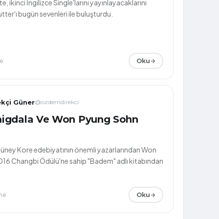
, ikinci İngilizce Single'larını yayınlayacaklarını
ter'ı bugün sevenleri ile buluşturdu.
e
Oku
kçi Güner
@ozdemdirekci
igdala Ve Won Pyung Sohn
Güney Kore edebiyatının önemli yazarlarından Won
16 Changbi Ödülü'ne sahip "Badem" adlı kitabından
me
Oku