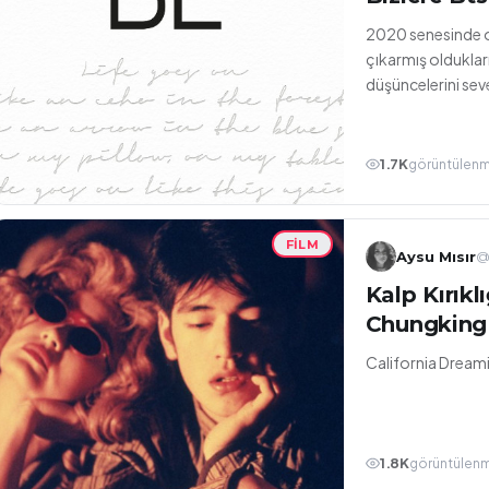
2020 senesinde o
çıkarmış olduklar
düşüncelerini seve
1.7K
görüntülen
FILM
Aysu Mısır
@
Kalp Kırıkl
Chungking
California Dreamin
1.8K
görüntülen