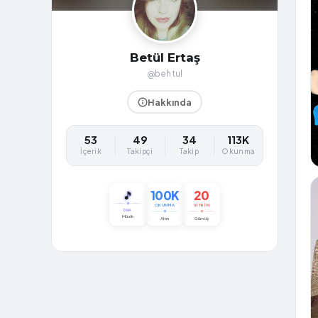
Betül Ertaş
@behtul
Hakkında
53
49
34
113K
İçerik
Takipçi
Takip
Okunma
100K
20
🎵
OKUNMA
VITRIN
DNA
Müzik
Altın
Gümüş