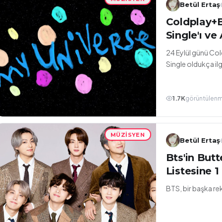
Betül Ertaş
Coldplay+B
Single'ı ve
24 Eylül günü Col
Single oldukça ilg
1.7K
görüntülen
MÜZISYEN
Betül Ertaş
Bts'in Butt
Listesine 1
BTS, bir başka re