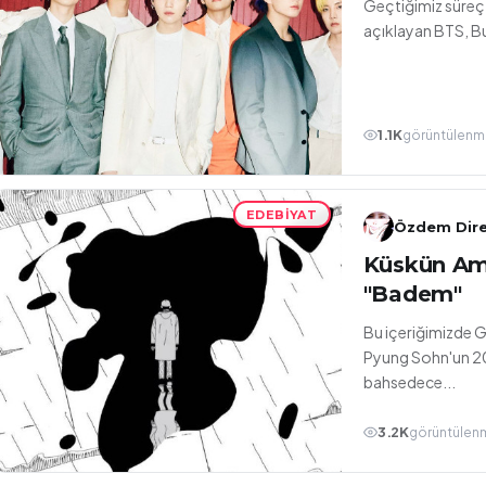
Geçtiğimiz süreçte
açıklayan BTS, But
1.1K
görüntülenm
EDEBIYAT
Özdem Dire
Küskün Am
"Badem"
Bu içeriğimizde 
Pyung Sohn'un 20
bahsedece...
3.2K
görüntülen