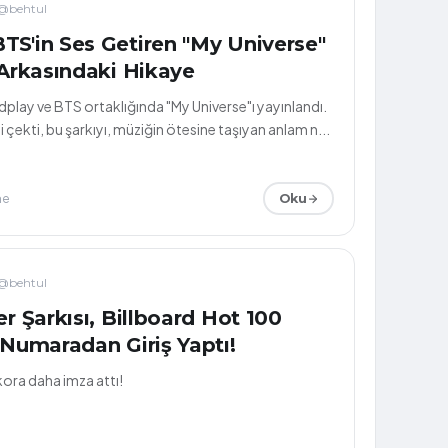
@behtul
TS'in Ses Getiren "My Universe"
 Arkasındaki Hikaye
dplay ve BTS ortaklığında "My Universe"ı yayınlandı.
i çekti, bu şarkıyı, müziğin ötesine taşıyan anlam n...
me
Oku
@behtul
er Şarkısı, Billboard Hot 100
 Numaradan Giriş Yaptı!
kora daha imza attı!