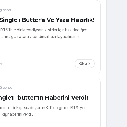
@behtul
 Single'ı Butter'a Ve Yaza Hazırlık!
TS'i hiç dinlemediyseniz, sizler için hazırladığım
arına göz atarak kendinizi hazırlayabilirsiniz!
me
Oku
@behtul
ngle'ı "butter"ın Haberini Verdi!
dını oldukça sık duyuran K-Pop grubu BTS, yeni
çıkış haberini verdi.