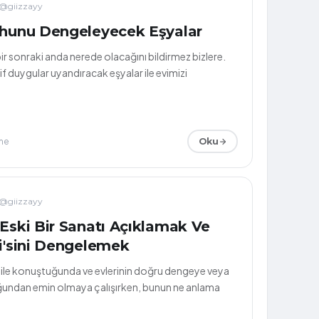
@giizzayy
uhunu Dengeleyecek Eşyalar
ir sonraki anda nerede olacağını bildirmez bizlere.
f duygular uyandıracak eşyalar ile evimizi
me
Oku
@giizzayy
 Eski Bir Sanatı Açıklamak Ve
hi'sini Dengelemek
i ile konuştuğunda ve evlerinin doğru dengeye veya
uğundan emin olmaya çalışırken, bunun ne anlama