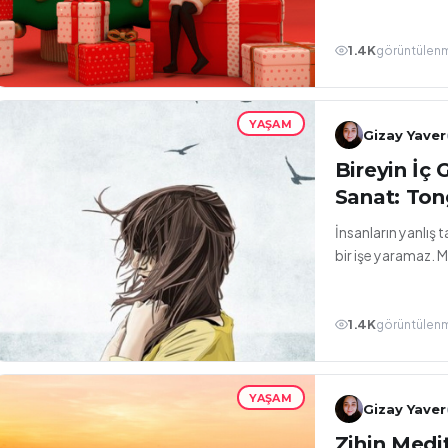
1.4K
görüntülen
YAŞAM
Gizay Yaver
Bireyin İç 
Sanat: Tong
İnsanların yanlış 
bir işe yaramaz. M
1.4K
görüntülen
YAŞAM
Gizay Yaver
Zihin Medit