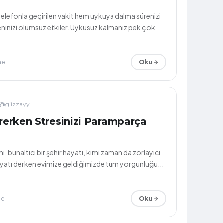
lefonla geçirilen vakit hem uykuya dalma sürenizi
inizi olumsuz etkiler. Uykusuz kalmanız pek çok
me
Oku
@giizzayy
irerken Stresinizi Paramparça
ı, bunaltıcı bir şehir hayatı, kimi zaman da zorlayıcı
 hayatı derken evimize geldiğimizde tüm yorgunluğu...
me
Oku