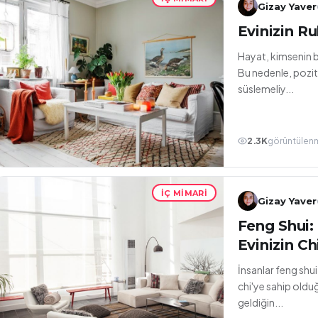
Gizay Yaver
Evinizin R
Hayat, kimsenin b
Bu nedenle, poziti
süslemeliy...
2.3K
görüntülen
İÇ MIMARI
Gizay Yaver
Feng Shui:
Evinizin C
İnsanlar feng shu
chi'ye sahip old
geldiğin...