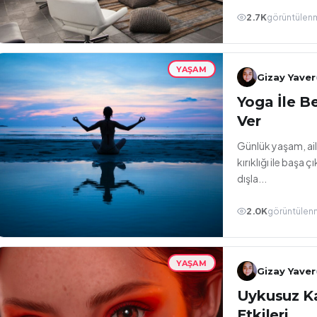
2.7K
görüntülen
YAŞAM
Gizay Yaver
Yoga İle B
Ver
Günlük yaşam, aile
kırıklığı ile baş
dışla...
2.0K
görüntülen
YAŞAM
Gizay Yaver
Uykusuz Ka
Etkileri