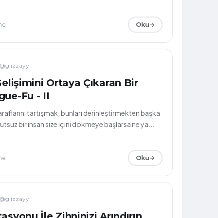
me
Oku
@giizzayy
Gelişimini Ortaya Çıkaran Bir
ue-Fu - II
taraflarını tartışmak, bunları derinleştirmekten başka
utsuz bir insan size içini dökmeye başlarsa ne ya...
me
Oku
@giizzayy
asyonu İle Zihninizi Arındırın