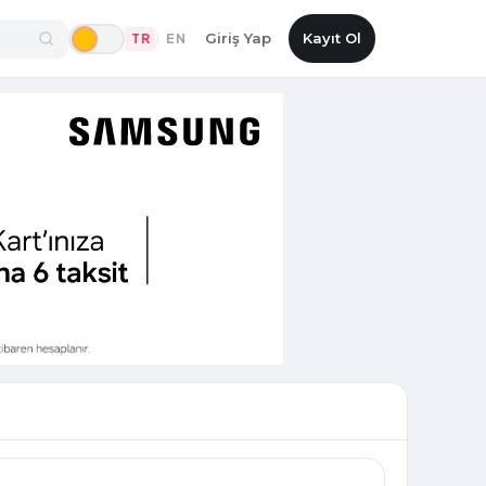
Giriş Yap
Kayıt Ol
TR
EN
|