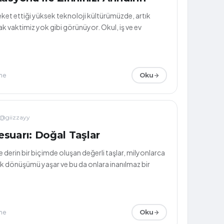
reket ettiği yüksek teknoloji kültürümüzde, artık
 vaktimiz yok gibi görünüyor. Okul, iş ve ev
me
Oku
@giizzayy
suarı: Doğal Taşlar
 derin bir biçimde oluşan değerli taşlar, milyonlarca
k dönüşümü yaşar ve bu da onlara inanılmaz bir
me
Oku