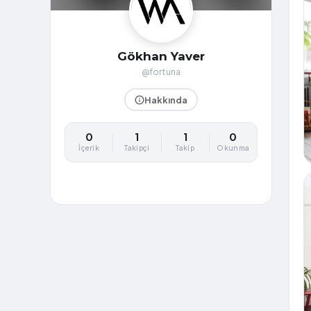
Gökhan Yaver
@fortuna
Hakkında
0
1
1
0
İçerik
Takipçi
Takip
Okunma