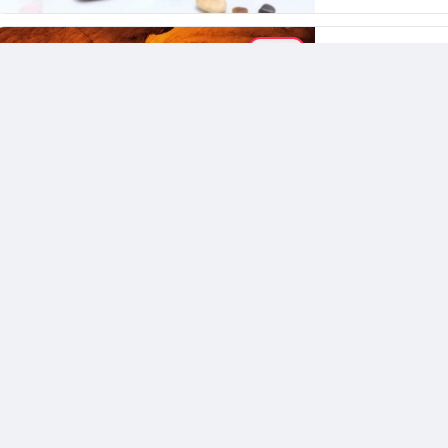
GEZI
melinda
@tu
Türkiye'ni
22 kilometrelik sü
2.2K
görüntülen
MODA
Gizay Yaver
Bırakın R
Kıyafet renkleri ç
temsil etmez, aynı