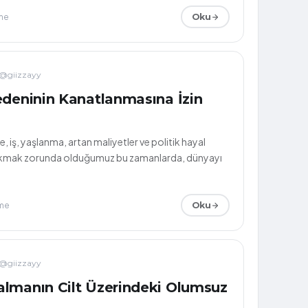
me
Oku
@giizzayy
edeninin Kanatlanmasına İzin
, iş, yaşlanma, artan maliyetler ve politik hayal
a çıkmak zorunda olduğumuz bu zamanlarda, dünyayı
me
Oku
@giizzayy
lmanın Cilt Üzerindeki Olumsuz