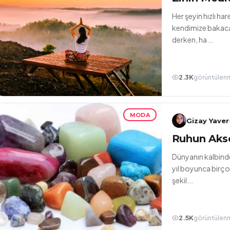
Her şeyin hızlı ha
kendimize bakacak
derken, ha...
2.3K
görüntülen
MODA
Gizay Yaver
Ruhun Akse
Dünyanın kalbinde
yıl boyunca birço
şekil...
2.5K
görüntülen