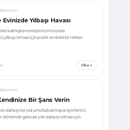
@giizzayy
Evinizde Yılbaşı Havası
günler kalmışken evinizin konforunda
 yılbaşı teması için pratik ve renkli bir rehber
me
Oku
@giizzayy
Kendinize Bir Şans Verin
şken daha iyi bir yıla umutla bakmaya niyetleniriz.
r dönemde gelecek yılın daha iyi olması için