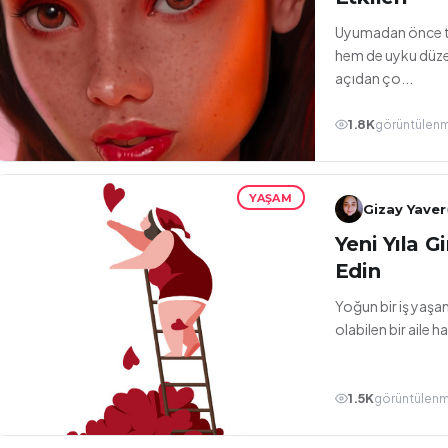
Uyumadan önce te
hem de uyku düzen
açıdan ço...
1.8K
görüntülen
YAŞAM
Gizay Yaver
Yeni Yıla G
Edin
Yoğun bir iş yaşam
olabilen bir aile
1.5K
görüntülen