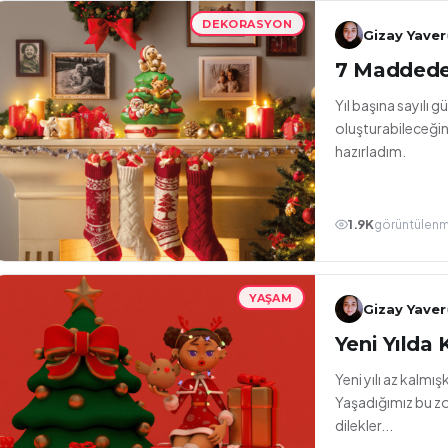
DEKORASYON
Gizay Yaver
7 Maddede 
Yıl başına sayılı 
oluşturabileceğiniz
hazırladım.
1.9K
görüntülen
YAŞAM
Gizay Yaver
Yeni Yılda 
Yeni yılı az kalmı
Yaşadığımız bu zo
dilekler...