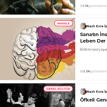
1.1K
görüntülenm
MAKALE
Nazlı Esra İ
Sanatın İns
Leben Der 
Birlikte nasıl yaş
2.0K
görüntülen
GENEL KÜLTÜR
Nazlı Esra İ
Öfkeli Gen