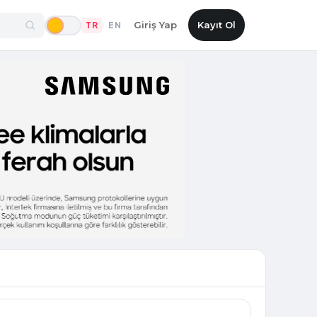
Giriş Yap
Kayıt Ol
TR
EN
|