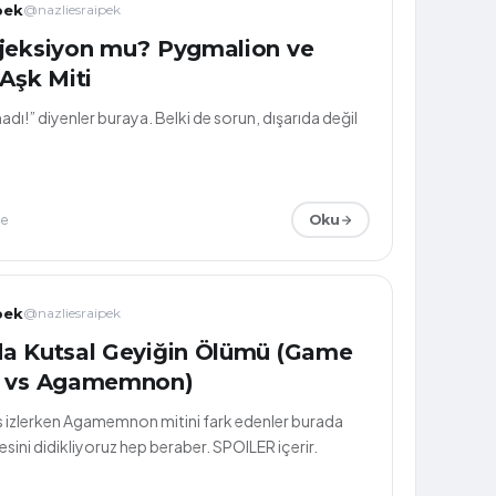
pek
@nazliesraipek
ojeksiyon mu? Pygmalion ve
: Bir Aşk Miti
dı!” diyenler buraya. Belki de sorun, dışarıda değil
me
Oku
pek
@nazliesraipek
da Kutsal Geyiğin Ölümü (Game
s vs Agamemnon)
izlerken Agamemnon mitini fark edenler burada
sini didikliyoruz hep beraber. SPOILER içerir.