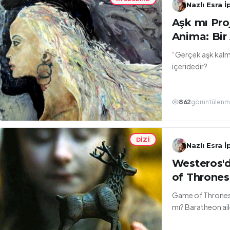
Nazlı Esra İ
Aşk mı Pr
Anima
“Gerçek aşk kalma
içeridedir?
862
görüntülen
DIZI
Nazlı Esra İ
Westeros'
of Throne
Game of Thrones 
mı? Baratheon aile