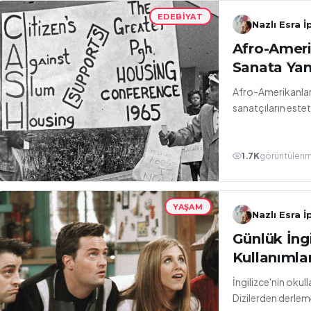
EDEBIYAT
Nazlı Esra İ
Afro-Amer
Sanata Yan
Afro-Amerikanları
sanatçıların esteti
1.7K
görüntülen
YAŞAM
Nazlı Esra İ
Günlük İngi
Kullanımlar
İngilizce'nin okul
Dizilerden derleme 