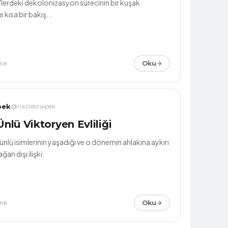
0'lerdeki dekolonizasyon sürecinin bir kuşak
 kısa bir bakış...
me
Oku
pek
@nazliesraipek
 Ünlü Viktoryen Evliliği
nlü isimlerinin yaşadığı ve o dönemin ahlakına aykırı
ğan dışı ilişki.
me
Oku