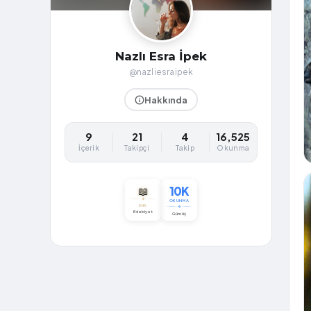
Nazlı Esra İpek
@nazliesraipek
Hakkında
9
21
4
16,525
İçerik
Takipçi
Takip
Okunma
10K
📖
OKUNMA
DNA
Edebiyat
Gümüş