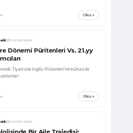
me
Oku
pek
@nazliesraipek
e Dönemi Püritenleri Vs. 21.yy
amcıları
elli; Tiyatrolar İngiliz-Prütenleri'nin kültürü ile
tılsınlar!
me
Oku
pek
@nazliesraipek
ojisinde Bir Aile Trajedisi;