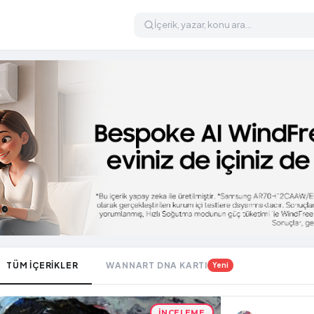
TÜM İÇERİKLER
WANNART DNA KARTI
Yeni
İNCELEME