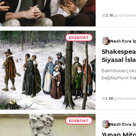
2.1K
görüntülen
EDEBIYAT
Nazlı Esra İ
Shakespear
Siyasal İsl
Bakın burası çokom
bağdaşmıyor, kapa
1.5K
görüntülen
EDEBIYAT
Nazlı Esra İ
Yunan Mitol